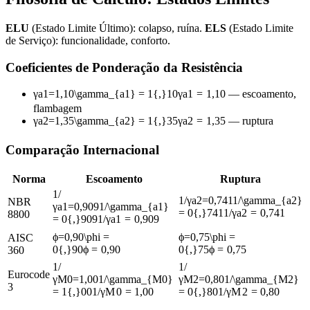
ELU
(Estado Limite Último): colapso, ruína.
ELS
(Estado Limite
de Serviço): funcionalidade, conforto.
Coeficientes de Ponderação da Resistência
γ
a
1
=
1,10
\gamma_{a1} = 1{,}10
γ
a
1
=
1
,
10
— escoamento,
flambagem
γ
a
2
=
1,35
\gamma_{a2} = 1{,}35
γ
a
2
=
1
,
35
— ruptura
Comparação Internacional
Norma
Escoamento
Ruptura
1
/
1
/
γ
a
2
=
0,741
1/\gamma_{a2}
NBR
γ
a
1
=
0,909
1/\gamma_{a1}
= 0{,}741
1/
γ
a
2
=
0
,
741
8800
= 0{,}909
1/
γ
a
1
=
0
,
909
ϕ
=
0,90
\phi =
ϕ
=
0,75
\phi =
AISC
0{,}90
ϕ
=
0
,
90
0{,}75
ϕ
=
0
,
75
360
1
/
1
/
Eurocode
γ
M
0
=
1,00
1/\gamma_{M0}
γ
M
2
=
0,80
1/\gamma_{M2}
3
= 1{,}00
1/
γ
M
0
=
1
,
00
= 0{,}80
1/
γ
M
2
=
0
,
80