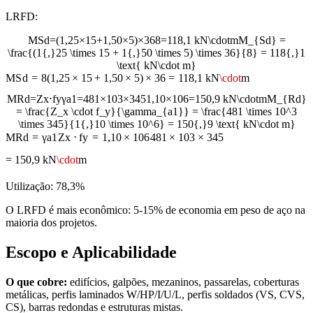
LRFD:
M
S
d
=
(
1,25
×
15
+
1,50
×
5
)
×
36
8
=
118,1
kN
\cdot
m
M_{Sd} =
\frac{(1{,}25 \times 15 + 1{,}50 \times 5) \times 36}{8} = 118{,}1
\text{ kN\cdot m}
M
S
d
=
8
(
1
,
25
×
15
+
1
,
50
×
5
)
×
36
=
118
,
1
kN
\cdot
m
M
R
d
=
Z
x
⋅
f
y
γ
a
1
=
481
×
10
3
×
345
1,10
×
10
6
=
150,9
kN
\cdot
m
M_{Rd}
= \frac{Z_x \cdot f_y}{\gamma_{a1}} = \frac{481 \times 10^3
\times 345}{1{,}10 \times 10^6} = 150{,}9 \text{ kN\cdot m}
M
R
d
=
γ
a
1
Z
x
⋅
f
y
=
1
,
10
×
1
0
6
481
×
1
0
3
×
345
=
150
,
9
kN
\cdot
m
Utilização: 78,3%
O LRFD é mais econômico: 5-15% de economia em peso de aço na
maioria dos projetos.
Escopo e Aplicabilidade
O que cobre:
edifícios, galpões, mezaninos, passarelas, coberturas
metálicas, perfis laminados W/HP/I/U/L, perfis soldados (VS, CVS,
CS), barras redondas e estruturas mistas.