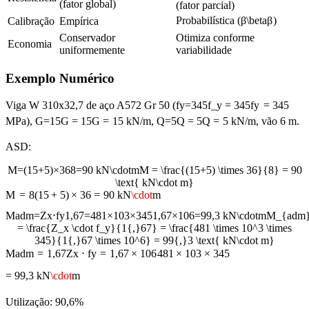
(fator global)
(fator parcial)
Probabilística (
β
\beta
β
)
Calibração
Empírica
Conservador
Otimiza conforme
Economia
uniformemente
variabilidade
Exemplo Numérico
Viga W 310x32,7 de aço A572 Gr 50 (
f
y
=
345
f_y = 345
f
y
=
345
MPa),
G
=
15
G = 15
G
=
15
kN/m,
Q
=
5
Q = 5
Q
=
5
kN/m, vão 6 m.
ASD:
M
=
(
15
+
5
)
×
36
8
=
90
kN
\cdot
m
M = \frac{(15+5) \times 36}{8} = 90
\text{ kN\cdot m}
M
=
8
(
15
+
5
)
×
36
=
90
kN
\cdot
m
M
a
d
m
=
Z
x
⋅
f
y
1,67
=
481
×
10
3
×
345
1,67
×
10
6
=
99,3
kN
\cdot
m
M_{adm
= \frac{Z_x \cdot f_y}{1{,}67} = \frac{481 \times 10^3 \times
345}{1{,}67 \times 10^6} = 99{,}3 \text{ kN\cdot m}
M
a
d
m
=
1
,
67
Z
x
⋅
f
y
=
1
,
67
×
1
0
6
481
×
1
0
3
×
345
=
99
,
3
kN
\cdot
m
Utilização: 90,6%