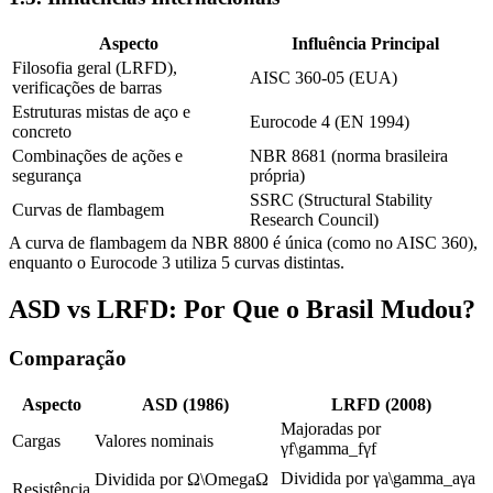
Aspecto
Influência Principal
Filosofia geral (LRFD),
AISC 360-05 (EUA)
verificações de barras
Estruturas mistas de aço e
Eurocode 4 (EN 1994)
concreto
Combinações de ações e
NBR 8681 (norma brasileira
segurança
própria)
SSRC (Structural Stability
Curvas de flambagem
Research Council)
A curva de flambagem da NBR 8800 é única (como no AISC 360),
enquanto o Eurocode 3 utiliza 5 curvas distintas.
ASD vs LRFD: Por Que o Brasil Mudou?
Comparação
Aspecto
ASD (1986)
LRFD (2008)
Majoradas por
Cargas
Valores nominais
γ
f
\gamma_f
γ
f
Dividida por
γ
a
\gamma_a
γ
a
Dividida por
Ω
\Omega
Ω
Resistência