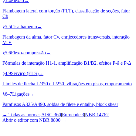
§5.4
Flexão
→
Flambagem lateral com torção (FLT), classificação de seções, fator
Cb
§5.5
Cisalhamento
→
Flambagem da alma, fator Cv, enrijecedores transversais, interação
M-V
§5.6
Flexo-compressão
→
Fórmulas de interação H1-1, amplificação B1/B2, efeitos P-δ e P-Δ
§4.9
Serviço (ELS)
→
Limites de flecha L/350 e L/250, vibrações em pisos, empoçamento
§6–7
Ligações
→
Parafusos A325/A490, soldas de filete e entalhe, block shear
← Todas as normas
|
AISC 360
|
Eurocode 3
|
NBR 14762
Abrir o editor com NBR 8800 →