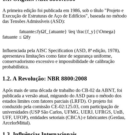
A primeira edição foi publicada em 1986, sob o título "Projeto e
Execução de Estruturas de Aço de Edifícios", baseada no método
das Tensões Admissíveis (ASD):
f
a
t
u
a
n
t
e
≤
f
y
Ω
f_{atuante} \leq \frac{f_y}{\Omega}
f
a
t
u
an
t
e
≤
Ω
f
y
Influenciada pela AISC Specification (ASD, 8ª edição, 1978),
apresentava limitações como fator de segurança uniforme,
conservadorismo excessivo e impossibilidade de calibração
probabilística.
1.2. A Revolução: NBR 8800:2008
Após mais de uma década de trabalho do CB-02 da ABNT, foi
publicada a versão atual, migrando do ASD para o método dos
estados limites com fatores parciais (LRFD). O projeto foi
conduzido pela comissão CE-02:125.03, com participação de
universidades (USP São Carlos, UFMG, UERJ, UFRGS, UnB,
UFF, UFOP), entidades setoriais (CBCA) e fabricantes (Gerdau,
ArcelorMittal).
1.3. Influências Internacionais