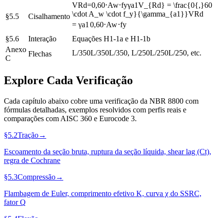
V
R
d
=
0,60
⋅
A
w
⋅
f
y
γ
a
1
V_{Rd} = \frac{0{,}60
\cdot A_w \cdot f_y}{\gamma_{a1}}
V
R
d
§5.5
Cisalhamento
=
γ
a
1
0
,
60
⋅
A
w
⋅
f
y
§5.6
Interação
Equações H1-1a e H1-1b
Anexo
L
/
350
L/350
L
/350
,
L
/
250
L/250
L
/250
, etc.
Flechas
C
Explore Cada Verificação
Cada capítulo abaixo cobre uma verificação da NBR 8800 com
fórmulas detalhadas, exemplos resolvidos com perfis reais e
comparações com AISC 360 e Eurocode 3.
§5.2
Tração
→
Escoamento da seção bruta, ruptura da seção líquida, shear lag (Ct),
regra de Cochrane
§5.3
Compressão
→
Flambagem de Euler, comprimento efetivo K, curva χ do SSRC,
fator Q