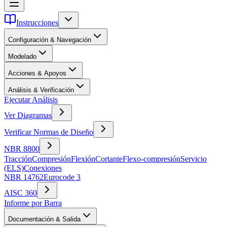
Instrucciones
Configuración & Navegación
Elegir una Plantilla
Navegar la Escena 3D
Opciones de Visualización
Modelado
Crear Nodos
Crear Barras
Asignar Clases &
Acciones & Apoyos
Perfiles
Herramientas
Usar Generadores
Definir Apoyos
Acciones y Combinaciones
Aplicar Cargas
Análisis & Verificación
Ejecutar Análisis
Ver Diagramas
Verificar Normas de Diseño
NBR 8800
Tracción
Compresión
Flexión
Cortante
Flexo-compresión
Servicio
(ELS)
Conexiones
NBR 14762
Eurocode 3
AISC 360
Informe por Barra
Documentación & Salida