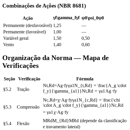
Combinações de Ações (NBR 8681)
γ
f
\gamma_f
γ
f
ψ
0
\psi_0
ψ
0
Ação
Permanente (desfavorável)
1,25
—
Permanente (favorável)
1,00
—
Variável geral
1,50
0,50
Vento
1,40
0,60
Organização da Norma — Mapa de
Verificações
Seção
Verificação
Fórmula
N
t
,
R
d
=
A
g
⋅
f
y
γ
a
1
N_{t,Rd} = \frac{A_g \cdot
§5.2
Tração
f_y}{\gamma_{a1}}
N
t
,
R
d
=
γ
a
1
A
g
⋅
f
y
N
c
,
R
d
=
χ
⋅
A
g
⋅
f
y
γ
a
1
N_{c,Rd} = \frac{\chi
\cdot A_g \cdot f_y}{\gamma_{a1}}
N
c
,
R
d
§5.3
Compressão
=
γ
a
1
χ
⋅
A
g
⋅
f
y
M
R
d
M_{Rd}
M
R
d
(depende da classificação
§5.4
Flexão
e travamento lateral)