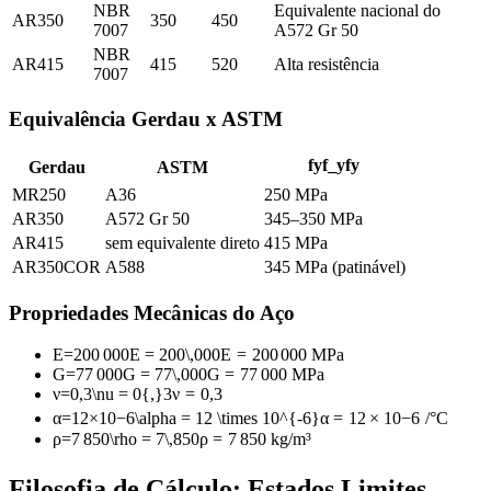
NBR
Equivalente nacional do
AR350
350
450
7007
A572 Gr 50
NBR
AR415
415
520
Alta resistência
7007
Equivalência Gerdau x ASTM
f
y
f_y
f
y
Gerdau
ASTM
MR250
A36
250 MPa
AR350
A572 Gr 50
345–350 MPa
AR415
sem equivalente direto
415 MPa
AR350COR
A588
345 MPa (patinável)
Propriedades Mecânicas do Aço
E
=
200
000
E = 200\,000
E
=
200
000
MPa
G
=
77
000
G = 77\,000
G
=
77
000
MPa
ν
=
0,3
\nu = 0{,}3
ν
=
0
,
3
α
=
12
×
10
−
6
\alpha = 12 \times 10^{-6}
α
=
12
×
1
0
−
6
/°C
ρ
=
7
850
\rho = 7\,850
ρ
=
7
850
kg/m³
Filosofia de Cálculo: Estados Limites