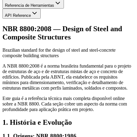
Crear Vistas
Crear Láminas
Agregar Vistas a Láminas
Configurar
Referencia de Herramientas
Anotaciones
Exportar & Imprimir
Referencia de Herramientas
API Reference
API Reference
NBR 8800:2008 — Design of Steel and
Composite Structures
Brazilian standard for the design of steel and steel-concrete
composite building structures
A NBR 8800:2008 é a norma brasileira fundamental para o projeto
de estruturas de aço e de estruturas mistas de aço e concreto de
edifícios. Publicada pela ABNT, ela estabelece os requisitos
mínimos para dimensionamento, verificação e detalhamento de
estruturas metálicas com perfis laminados, soldados e compostos.
Este guia é a referência técnica mais completa disponível online
sobre a NBR 8800. Cada seção cobre um aspecto da norma com
profundidade para aplicação prática em projeto.
1. História e Evolução
1.1. Origens: NBR 8800:1986