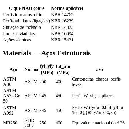
O que NÃO cobre
Norma aplicável
Perfis formados a frio
NBR 14762
Perfis tubulares (ligações)
NBR 16239
Situação de incêndio
NBR 14323
Pontes e viadutos
NBR 16694
Ações sísmicas
NBR 15421
Materiais — Aços Estruturais
f
y
f_y
f
y
f
u
f_u
f
u
Aço
Norma
Uso
(MPa)
(MPa)
ASTM
Cantoneiras, chapas, perfis
ASTM
250
400
A36
leves
ASTM
A572 Gr
ASTM
345
450
Perfis W, vigas, pilares
50
Perfis W (
f
y
/
f
u
≤
0,85
f_y/f_u
ASTM
ASTM
345
450
\leq 0{,}85
f
y
/
f
u
≤
0
,
85
)
A992
NBR
MR250
250
400
Equivalente nacional do A36
7007