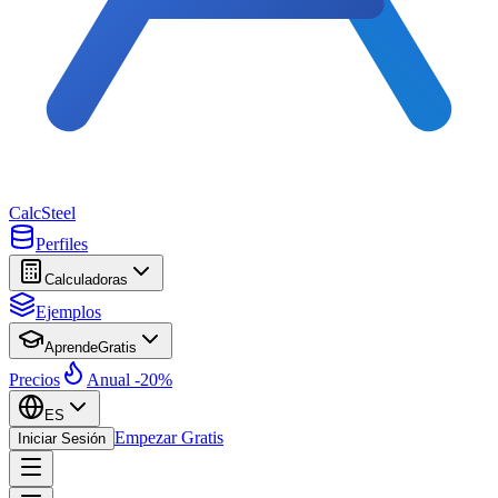
Calc
Steel
Perfiles
Calculadoras
Ejemplos
Aprende
Gratis
Precios
Anual -20%
ES
Empezar Gratis
Iniciar Sesión