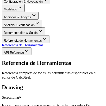
Configuración & Navegación
Elegir una Plantilla
Navegar la Escena 3D
Opciones de Visualización
Modelado
Crear Nodos
Crear Barras
Asignar Clases &
Acciones & Apoyos
Perfiles
Herramientas
Usar Generadores
Definir Apoyos
Acciones y Combinaciones
Aplicar Cargas
Análisis & Verificación
Ejecutar Análisis
Documentación & Salida
Ver Diagramas
Crear Vistas
Crear Láminas
Agregar Vistas a Láminas
Configurar
Referencia de Herramientas
Anotaciones
Exportar & Imprimir
Verificar Normas de Diseño
Referencia de Herramientas
Informe por Barra
NBR 8800
API Reference
API Reference
Referencia de Herramientas
AISC 360
Referencia completa de todas las herramientas disponibles en el
editor de CalcSteel.
Drawing
Seleccionar
V
Haz clic para seleccionar elementos. Arrastra para selección