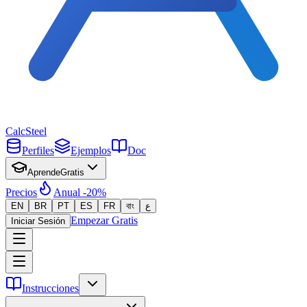
Calc
Steel
Perfiles
Ejemplos
Doc
Aprende
Gratis
Precios
Anual -20%
EN
BR
PT
ES
FR
বাং
ع
Empezar Gratis
Iniciar Sesión
Instrucciones